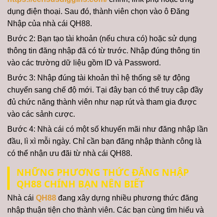
dụng điện thoại. Sau đó, thành viên chọn vào ô Đăng
Nhập của nhà cái QH88.
Bước 2: Bạn tạo tài khoản (nếu chưa có) hoặc sử dụng
thông tin đăng nhập đã có từ trước. Nhập đúng thông tin
vào các trường dữ liệu gồm ID và Password.
Bước 3: Nhập đúng tài khoản thì hệ thống sẽ tự động
chuyển sang chế độ mới. Tại đây bạn có thể truy cập đầy
đủ chức năng thành viên như nạp rút và tham gia được
vào các sảnh cược.
Bước 4: Nhà cái có một số khuyến mãi như đăng nhập lần
đầu, lì xì mỗi ngày. Chỉ cần bạn đăng nhập thành công là
có thể nhận ưu đãi từ nhà cái QH88.
NHỮNG PHƯƠNG THỨC ĐĂNG NHẬP
QH88 CHÍNH BẠN NÊN BIẾT
Nhà cái
QH88
đang xây dựng nhiều phương thức đăng
nhập thuận tiện cho thành viên. Các bạn cùng tìm hiểu và