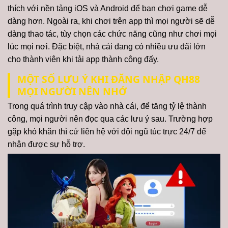
thích với nền tảng iOS và Android để bạn chơi game dễ
dàng hơn. Ngoài ra, khi chơi trên app thì mọi người sẽ dễ
dàng thao tác, tùy chọn các chức năng cũng như chơi mọi
lúc mọi nơi. Đặc biệt, nhà cái đang có nhiều ưu đãi lớn
cho thành viên khi tải app thành công đấy.
MỘT SỐ LƯU Ý KHI ĐĂNG NHẬP QH88
MỌI NGƯỜI NÊN NHỚ
Trong quá trình truy cập vào nhà cái, để tăng tỷ lệ thành
công, mọi người nên đọc qua các lưu ý sau. Trường hợp
gặp khó khăn thì cứ liên hệ với đội ngũ túc trực 24/7 để
nhận được sự hỗ trợ.