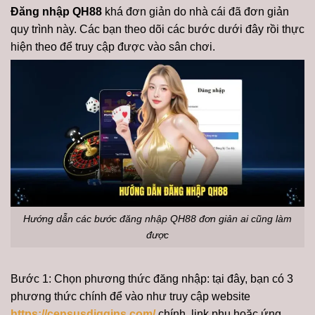
Đăng nhập QH88
khá đơn giản do nhà cái đã đơn giản
quy trình này. Các bạn theo dõi các bước dưới đây rồi thực
hiện theo để truy cập được vào sân chơi.
Hướng dẫn các bước đăng nhập QH88 đơn giản ai cũng làm
được
Bước 1: Chọn phương thức đăng nhập: tại đây, bạn có 3
phương thức chính để vào như truy cập website
https://censusdiggins.com/
chính, link phụ hoặc ứng