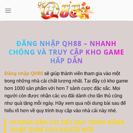
Chuyển
đến
nội
dung
ĐĂNG NHẬP QH88 – NHANH
CHÓNG VÀ TRUY CẬP KHO GAME
HẤP DẪN
Đăng nhập QH88
sẽ giúp thành viên tham gia vào một
trong những nhà cái chất lượng nhất. Tại đây có kho game
hơn 1000 sản phẩm với hơn 7 sảnh cược đặc sắc. Mọi
người còn được nhận các ưu đãi dành cho tân thủ cũng
như quà tặng mỗi ngày. Hãy xem qua nội dung bài sau để
hiểu rõ hơn về quy trình truy cập vào nhà cái này nhé.
HƯỚNG DẪN CHI TIẾT QUY TRÌNH ĐĂNG
NHẬP QH88 CHO NGƯỜI MỚI