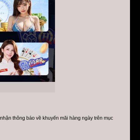
 nhận thông báo về khuyến mãi hàng ngày trên mục