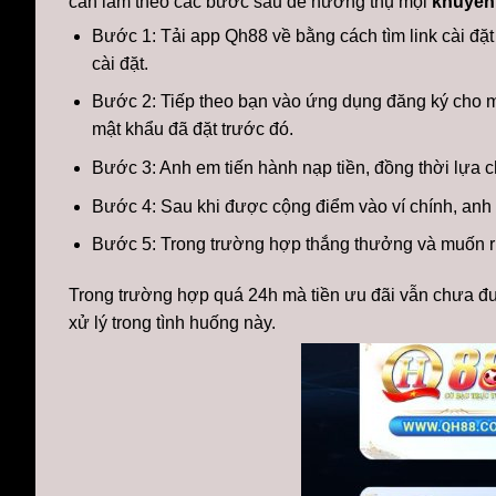
cần làm theo các bước sau để hưởng thụ mọi
khuyến
Bước 1: Tải app Qh88 về bằng cách tìm link cài đặ
cài đặt.
Bước 2: Tiếp theo bạn vào ứng dụng đăng ký cho mì
mật khẩu đã đặt trước đó.
Bước 3: Anh em tiến hành nạp tiền, đồng thời lựa 
Bước 4: Sau khi được cộng điểm vào ví chính, anh
Bước 5: Trong trường hợp thắng thưởng và muốn r
Trong trường hợp quá 24h mà tiền ưu đãi vẫn chưa đượ
xử lý trong tình huống này.