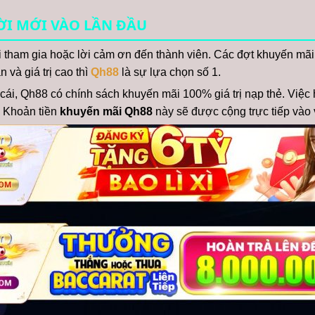
ỜI MỚI VÀO LẦN ĐẦU
 tham gia hoặc lời cảm ơn đến thành viên. Các đợt khuyến mãi 
và giá trị cao thì
Qh88
là sự lựa chọn số 1.
cái, Qh88 có chính sách khuyến mãi 100% giá trị nạp thẻ. Việc h
. Khoản tiền
khuyến mãi Qh88
này sẽ được cộng trực tiếp vào 