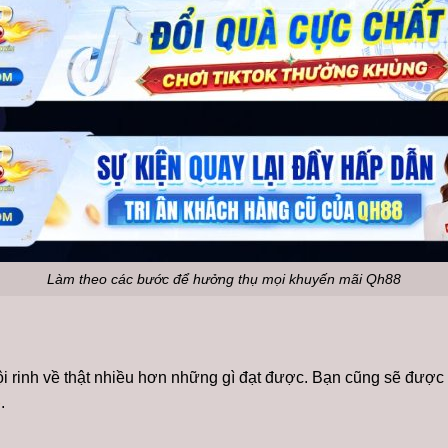
Làm theo các bước để hưởng thụ mọi khuyến mãi Qh88
i rinh về thật nhiều hơn những gì đạt được. Bạn cũng sẽ được
p
.