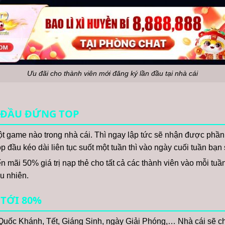
Ưu đãi cho thành viên mới đăng ký lần đầu tại nhà cái
 ĐẦU ĐỨNG TOP
một game nào trong nhà cái. Thì ngay lập tức sẽ nhận được phần
đầu kéo dài liên tục suốt một tuần thì vào ngày cuối tuần bạ
 mãi 50% giá trị nạp thẻ cho tất cả các thành viên vào mỗi t
u nhiên.
 TỚI 80%
uốc Khánh, Tết, Giáng Sinh, ngày Giải Phóng,… Nhà cái sẽ cho