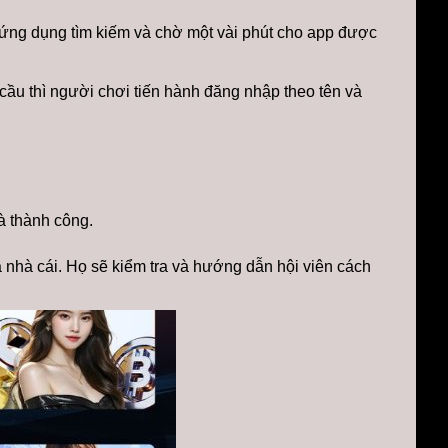
g ứng dụng tìm kiếm và chờ một vài phút cho app được
cầu thì người chơi tiến hành đăng nhập theo tên và
là thành công.
 nhà cái. Họ sẽ kiểm tra và hướng dẫn hội viên cách