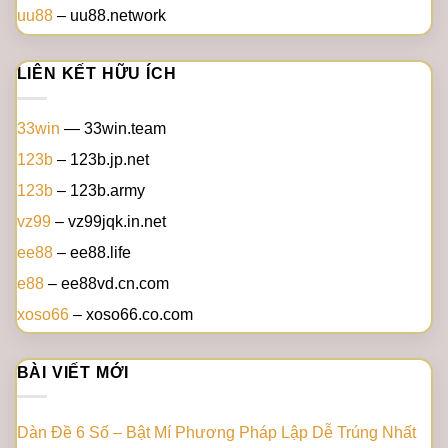
uu88
– uu88.network
LIÊN KẾT HỮU ÍCH
33win
— 33win.team
123b
– 123b.jp.net
123b
– 123b.army
vz99
– vz99jqk.in.net
ee88
– ee88.life
e88
– ee88vd.cn.com
xoso66
– xoso66.co.com
BÀI VIẾT MỚI
Dàn Đề 6 Số – Bật Mí Phương Pháp Lập Dễ Trúng Nhất