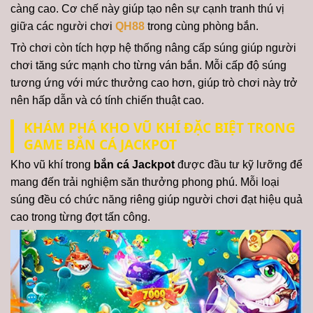
càng cao. Cơ chế này giúp tạo nên sự cạnh tranh thú vị
giữa các người chơi
QH88
trong cùng phòng bắn.
Trò chơi còn tích hợp hệ thống nâng cấp súng giúp người
chơi tăng sức mạnh cho từng ván bắn. Mỗi cấp độ súng
tương ứng với mức thưởng cao hơn, giúp trò chơi này trở
nên hấp dẫn và có tính chiến thuật cao.
KHÁM PHÁ KHO VŨ KHÍ ĐẶC BIỆT TRONG
GAME BẮN CÁ JACKPOT
Kho vũ khí trong
bắn cá Jackpot
được đầu tư kỹ lưỡng để
mang đến trải nghiệm săn thưởng phong phú. Mỗi loại
súng đều có chức năng riêng giúp người chơi đạt hiệu quả
cao trong từng đợt tấn công.