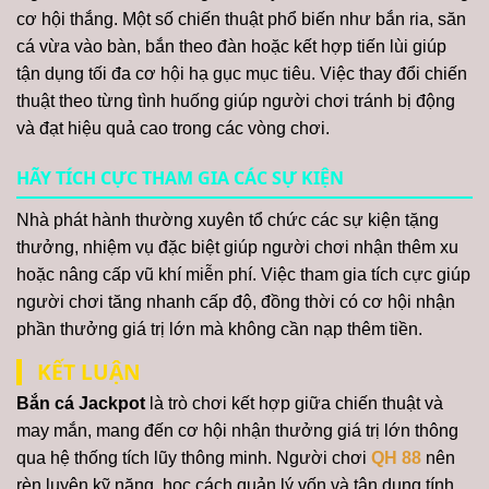
cơ hội thắng. Một số chiến thuật phổ biến như bắn ria, săn
cá vừa vào bàn, bắn theo đàn hoặc kết hợp tiến lùi giúp
tận dụng tối đa cơ hội hạ gục mục tiêu. Việc thay đổi chiến
thuật theo từng tình huống giúp người chơi tránh bị động
và đạt hiệu quả cao trong các vòng chơi.
HÃY TÍCH CỰC THAM GIA CÁC SỰ KIỆN
Nhà phát hành thường xuyên tổ chức các sự kiện tặng
thưởng, nhiệm vụ đặc biệt giúp người chơi nhận thêm xu
hoặc nâng cấp vũ khí miễn phí. Việc tham gia tích cực giúp
người chơi tăng nhanh cấp độ, đồng thời có cơ hội nhận
phần thưởng giá trị lớn mà không cần nạp thêm tiền.
KẾT LUẬN
Bắn cá Jackpot
là trò chơi kết hợp giữa chiến thuật và
may mắn, mang đến cơ hội nhận thưởng giá trị lớn thông
qua hệ thống tích lũy thông minh. Người chơi
QH 88
nên
rèn luyện kỹ năng, học cách quản lý vốn và tận dụng tính