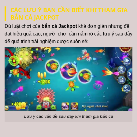
CÁC LƯU Ý BẠN CẦN BIẾT KHI THAM GIA
BẮN CÁ JACKPOT
Dù luật chơi của
bắn cá Jackpot
khá đơn giản nhưng để
đạt hiệu quả cao, người chơi cần nắm rõ các lưu ý sau đây
để quá trình trải nghiệm được suôn sẻ:
Lưu ý các vấn đề sau đây khi tham gia bắn cá