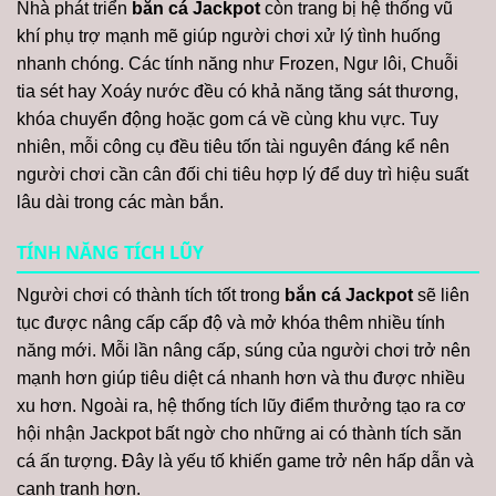
Nhà phát triển
bắn cá Jackpot
còn trang bị hệ thống vũ
khí phụ trợ mạnh mẽ giúp người chơi xử lý tình huống
nhanh chóng. Các tính năng như Frozen, Ngư lôi, Chuỗi
tia sét hay Xoáy nước đều có khả năng tăng sát thương,
khóa chuyển động hoặc gom cá về cùng khu vực. Tuy
nhiên, mỗi công cụ đều tiêu tốn tài nguyên đáng kể nên
người chơi cần cân đối chi tiêu hợp lý để duy trì hiệu suất
lâu dài trong các màn bắn.
TÍNH NĂNG TÍCH LŨY
Người chơi có thành tích tốt trong
bắn cá Jackpot
sẽ liên
tục được nâng cấp cấp độ và mở khóa thêm nhiều tính
năng mới. Mỗi lần nâng cấp, súng của người chơi trở nên
mạnh hơn giúp tiêu diệt cá nhanh hơn và thu được nhiều
xu hơn. Ngoài ra, hệ thống tích lũy điểm thưởng tạo ra cơ
hội nhận Jackpot bất ngờ cho những ai có thành tích săn
cá ấn tượng. Đây là yếu tố khiến game trở nên hấp dẫn và
cạnh tranh hơn.