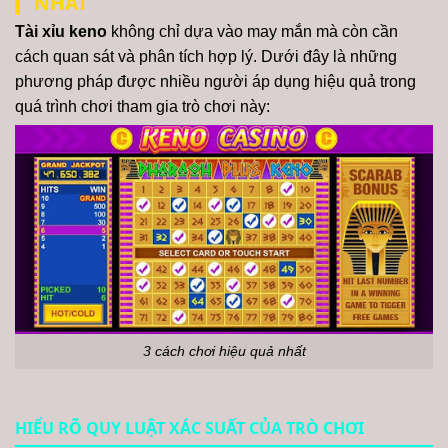
NHẤT
Tài xỉu keno
không chỉ dựa vào may mắn mà còn cần
cách quan sát và phân tích hợp lý. Dưới đây là những
phương pháp được nhiều người áp dụng hiệu quả trong
quá trình chơi tham gia trò chơi này:
3 cách chơi hiệu quả nhất
HIỂU RÕ QUY LUẬT XÁC SUẤT CỦA TRÒ CHƠI