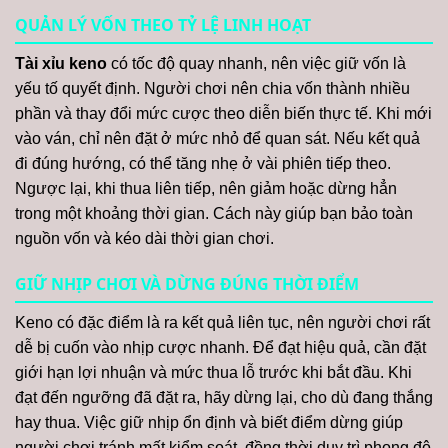
QUẢN LÝ VỐN THEO TỶ LỆ LINH HOẠT
Tài xỉu keno
có tốc độ quay nhanh, nên việc giữ vốn là
yếu tố quyết định. Người chơi nên chia vốn thành nhiều
phần và thay đổi mức cược theo diễn biến thực tế. Khi mới
vào ván, chỉ nên đặt ở mức nhỏ để quan sát. Nếu kết quả
đi đúng hướng, có thể tăng nhẹ ở vài phiên tiếp theo.
Ngược lại, khi thua liên tiếp, nên giảm hoặc dừng hẳn
trong một khoảng thời gian. Cách này giúp bạn bảo toàn
nguồn vốn và kéo dài thời gian chơi.
GIỮ NHỊP CHƠI VÀ DỪNG ĐÚNG THỜI ĐIỂM
Keno có đặc điểm là ra kết quả liên tục, nên người chơi rất
dễ bị cuốn vào nhịp cược nhanh. Để đạt hiệu quả, cần đặt
giới hạn lợi nhuận và mức thua lỗ trước khi bắt đầu. Khi
đạt đến ngưỡng đã đặt ra, hãy dừng lại, cho dù đang thắng
hay thua. Việc giữ nhịp ổn định và biết điểm dừng giúp
người chơi tránh mất kiểm soát, đồng thời duy trì phong độ