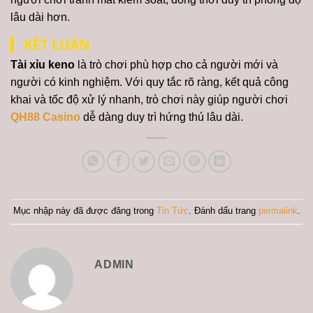
lâu dài hơn.
KẾT LUẬN
Tài xỉu keno
là trò chơi phù hợp cho cả người mới và
người có kinh nghiệm. Với quy tắc rõ ràng, kết quả công
khai và tốc độ xử lý nhanh, trò chơi này giúp người chơi
QH88 Casino
dễ dàng duy trì hứng thú lâu dài.
Mục nhập này đã được đăng trong
Tin Tức
. Đánh dấu trang
permalink
.
ADMIN