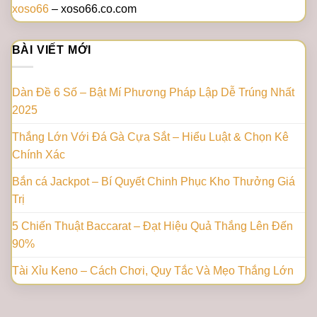
xoso66
– xoso66.co.com
BÀI VIẾT MỚI
Dàn Đề 6 Số – Bật Mí Phương Pháp Lập Dễ Trúng Nhất
2025
Thắng Lớn Với Đá Gà Cựa Sắt – Hiểu Luật & Chọn Kê
Chính Xác
Bắn cá Jackpot – Bí Quyết Chinh Phục Kho Thưởng Giá
Trị
5 Chiến Thuật Baccarat – Đạt Hiệu Quả Thắng Lên Đến
90%
Tài Xỉu Keno – Cách Chơi, Quy Tắc Và Mẹo Thắng Lớn